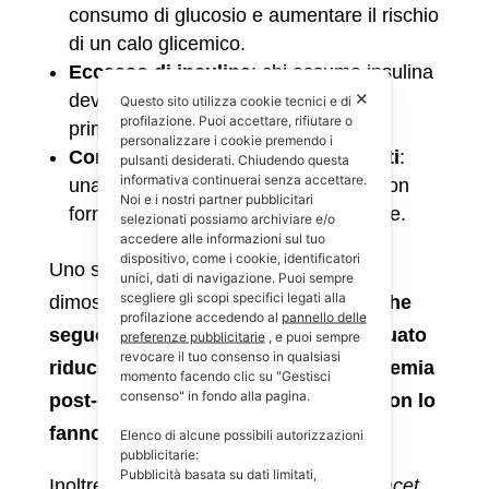
consumo di glucosio e aumentare il rischio
di un calo glicemico.
Eccesso di insulina
: chi assume insulina
✕
deve calibrare con attenzione le dosi
Questo sito utilizza cookie tecnici e di
profilazione. Puoi accettare, rifiutare o
prima dell’esercizio.
personalizzare i cookie premendo i
Consumo inadeguato di carboidrati
:
pulsanti desiderati. Chiudendo questa
informativa continuerai senza accettare.
una dieta povera di carboidrati può non
Noi e i nostri partner pubblicitari
fornire abbastanza energia disponibile.
selezionati possiamo archiviare e/o
accedere alle informazioni sul tuo
dispositivo, come i cookie, identificatori
Uno studio dell’Università di Toronto ha
unici, dati di navigazione. Puoi sempre
scegliere gli scopi specifici legati alla
dimostrato che
gli atleti con diabete che
profilazione accedendo al
pannello delle
seguono un piano nutrizionale adeguato
preferenze pubblicitarie
, e puoi sempre
revocare il tuo consenso in qualsiasi
riducono del 40% il rischio di ipoglicemia
momento facendo clic su "Gestisci
consenso" in fondo alla pagina.
post-esercizio rispetto a quelli che non lo
fanno
.
Elenco di alcune possibili autorizzazioni
pubblicitarie:
Pubblicità basata su dati limitati,
Inoltre, la ricerca pubblicata su
The Lancet