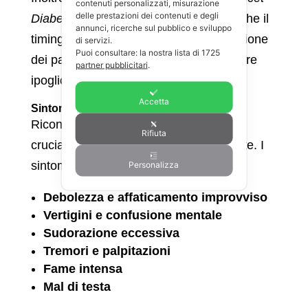
contenuti personalizzati, misurazione
delle prestazioni dei contenuti e degli
Diabetes & Endocrinology
suggerisce che il
annunci, ricerche sul pubblico e sviluppo
timing dell’alimentazione e la composizione
di servizi.
Puoi consultare: la nostra lista di
1725
dei pasti sono fattori chiave per prevenire
partner pubblicitari
.
ipoglicemie indotte dall’esercizio.
Accetta
Sintomi dell’ipoglicemia post-esercizio
Riconoscere i segnali dell’ipoglicemia è
Rifiuta
cruciale per intervenire tempestivamente. I
Personalizza
sintomi più comuni includono:
Debolezza e affaticamento improvviso
Vertigini e confusione mentale
Sudorazione eccessiva
Tremori e palpitazioni
Fame intensa
Mal di testa