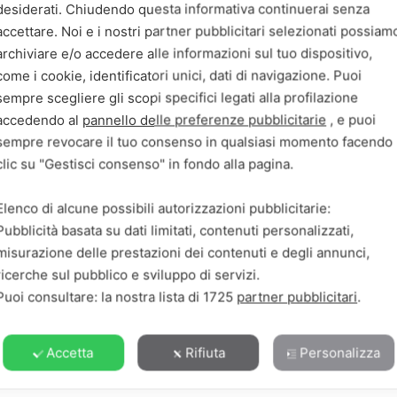
tutti coloro che vogliono provare qualcosa dal sapore d
desiderati. Chiudendo questa informativa continuerai senza
accettare. Noi e i nostri partner pubblicitari selezionati possiam
archiviare e/o accedere alle informazioni sul tuo dispositivo,
ndi e piccoli.
come i cookie, identificatori unici, dati di navigazione. Puoi
sempre scegliere gli scopi specifici legati alla profilazione
i oggi.
accedendo al
pannello delle preferenze pubblicitarie
, e puoi
sempre revocare il tuo consenso in qualsiasi momento facendo
i mini hamburger di quinoa e fagioli
clic su "Gestisci consenso" in fondo alla pagina.
Elenco di alcune possibili autorizzazioni pubblicitarie:
Pubblicità basata su dati limitati, contenuti personalizzati,
misurazione delle prestazioni dei contenuti e degli annunci,
ricerche sul pubblico e sviluppo di servizi.
Puoi consultare: la nostra lista di
1725
partner pubblicitari
.
Accetta
Rifiuta
Personalizza