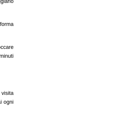
giarlo
 forma
occare
 minuti
visita
i ogni