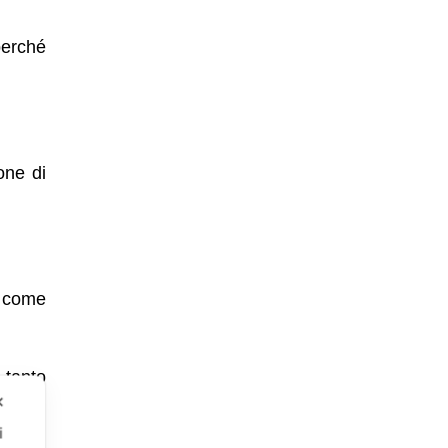
perché
one di
o come
 tanto
✕
i