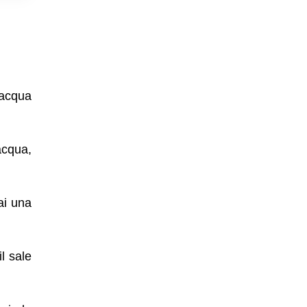
 acqua
acqua,
rai una
il sale