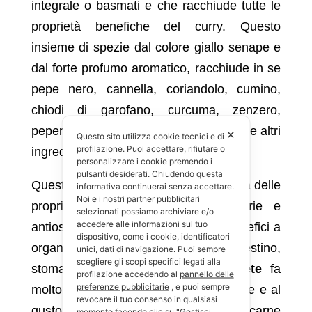
integrale o basmati e che racchiude tutte le
proprietà benefiche del curry. Questo
insieme di spezie dal colore giallo senape e
dal forte profumo aromatico, racchiude in se
pepe nero, cannella, coriandolo, cumino,
chiodi di garofano, curcuma, zenzero,
peperoncino, noce moscata, zafferano e altri
✕
Questo sito utilizza cookie tecnici e di
profilazione. Puoi accettare, rifiutare o
ingredienti che possono variare.
personalizzare i cookie premendo i
pulsanti desiderati. Chiudendo questa
Questa spezia unita ad altri alimenti, ha delle
informativa continuerai senza accettare.
Noi e i nostri partner pubblicitari
proprietà disinfettanti, antinfiammatorie e
selezionati possiamo archiviare e/o
accedere alle informazioni sul tuo
antiossidanti, è in grado di portare benefici a
dispositivo, come i cookie, identificatori
organi come: cuore, fegato, intestino,
unici, dati di navigazione. Puoi sempre
scegliere gli scopi specifici legati alla
stomaco, e anche in caso di
diabete
fa
profilazione accedendo al
pannello delle
preferenze pubblicitarie
, e puoi sempre
molto bene. Se alle proprietà benefiche e al
revocare il tuo consenso in qualsiasi
gusto deciso del curry, uniamo il pollo, carne
momento facendo clic su "Gestisci