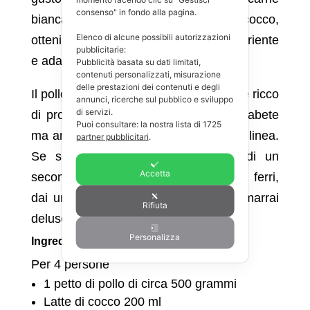
consenso" in fondo alla pagina.
bianca e leggera e il latte di cocco,
Elenco di alcune possibili autorizzazioni
otteniamo un piatto sano, gustoso, nutriente
pubblicitarie:
e adatto a ogni occasione.
Pubblicità basata su dati limitati,
contenuti personalizzati, misurazione
delle prestazioni dei contenuti e degli
Il pollo è un alimento povero di grassi e ricco
annunci, ricerche sul pubblico e sviluppo
di servizi.
di proteine, adatto a una dieta per diabete
Puoi consultare: la nostra lista di
1725
ma anche per chi vuole mantenersi in linea.
partner pubblicitari
.
Se sei alla ricerca di una ricetta di un
Accetta
secondo diverso dalla solita fettina ai ferri,
dai una possibilità alla nostra. Non rimarrai
Rifiuta
deluso!
Personalizza
Ingredienti
Per 4 persone
1 petto di pollo di circa 500 grammi
Latte di cocco 200 ml