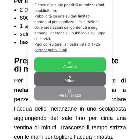
Per il sugo
Elenco di alcune possibili autorizzazioni
2 cucchiai d’olio
pubblicitarie:
Pubblicità basata su dati limitati,
800 g di pomodori pelati in barattolo
contenuti personalizzati, misurazione
1 spicchio d’aglio
delle prestazioni dei contenuti e degli
annunci, ricerche sul pubblico e sviluppo
sale q.b.
di servizi.
basilico
Puoi consultare: la nostra lista di
1725
partner pubblicitari
.
Preparazione delle polpette
Accetta
di melanzane
Per la preparazione delle
polpette di
Rifiuta
melanzane
lava, sbuccia e taglia a
Personalizza
pezzettini piccoli le melanzane. Fai scolare
l’acqua delle melanzane in uno scolapasta
aggiungendo del sale fino per circa una
ventina di minuti. Trascorso il tempo strizza
con le mani per togliere l’acqua rimasta.