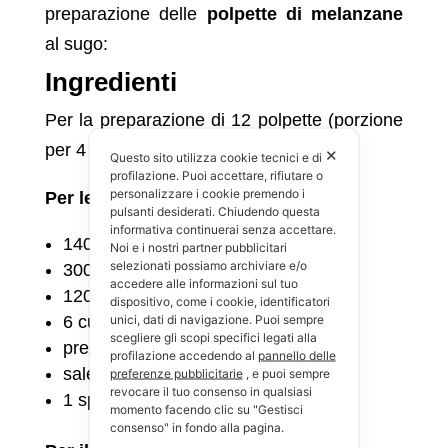
preparazione delle
polpette di melanzane
al sugo:
Ingredienti
Per la preparazione di 12 polpette (porzione
per 4 persone):
✕
Questo sito utilizza cookie tecnici e di
profilazione. Puoi accettare, rifiutare o
personalizzare i cookie premendo i
Per le polpette
pulsanti desiderati. Chiudendo questa
informativa continuerai senza accettare.
1400 g di melanzane
Noi e i nostri partner pubblicitari
selezionati possiamo archiviare e/o
300 g di carne trita di manzo
accedere alle informazioni sul tuo
120 g pecorino romano grattugiato
dispositivo, come i cookie, identificatori
unici, dati di navigazione. Puoi sempre
6 cucchiai di olio d’oliva extravergine
scegliere gli scopi specifici legati alla
prezzemolo q.b.
profilazione accedendo al
pannello delle
sale q.b.
preferenze pubblicitarie
, e puoi sempre
revocare il tuo consenso in qualsiasi
1 spicchio d’aglio
momento facendo clic su "Gestisci
consenso" in fondo alla pagina.