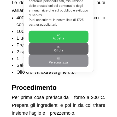
contenuti personalizzati, misurazione
Le dosi sono pensate per 4 persone, puoi
delle prestazioni dei contenuti e degli
variare le quantità in base al bisogno.
annunci, ricerche sul pubblico e sviluppo
di servizi.
400 g di filetti di merluzzo fresco o
Puoi consultare: la nostra lista di
1725
congelato
partner pubblicitari
.
100 g di pangrattato
1 uovo
Accetta
Prezzemolo fresco
Rifiuta
2 spicchi d’aglio
1 limone
Personalizza
Sale e pepe q.b.
Olio d’oliva extravergine q.b.
Procedimento
Per prima cosa preriscalda il forno a 200°C.
Prepara gli ingredienti e poi inizia col tritare
insieme l’aglio e il prezzemolo.