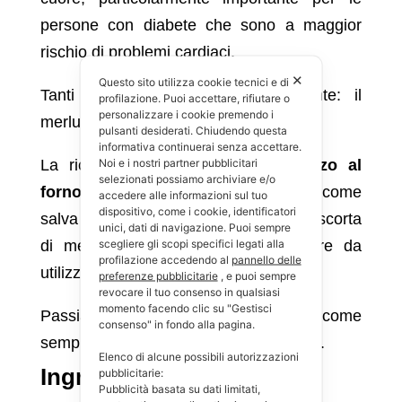
persone con diabete che sono a maggior
rischio di problemi cardiaci.
✕
Questo sito utilizza cookie tecnici e di
Tanti benefici in un solo ingrediente: il
profilazione. Puoi accettare, rifiutare o
personalizzare i cookie premendo i
merluzzo!
pulsanti desiderati. Chiudendo questa
informativa continuerai senza accettare.
Noi e i nostri partner pubblicitari
La ricetta delle
polpette di merluzzo al
selezionati possiamo archiviare e/o
forno
può essere considerata anche come
accedere alle informazioni sul tuo
dispositivo, come i cookie, identificatori
salva cena perché potresti avere una scorta
unici, dati di navigazione. Puoi sempre
scegliere gli scopi specifici legati alla
di merluzzo surgelato nel congelatore da
profilazione accedendo al
pannello delle
utilizzare quando sei a corto di idee.
preferenze pubblicitarie
, e puoi sempre
revocare il tuo consenso in qualsiasi
momento facendo clic su "Gestisci
Passiamo quindi alla preparazione, come
consenso" in fondo alla pagina.
sempre partendo dalla lista della spesa.
Elenco di alcune possibili autorizzazioni
Ingredienti
pubblicitarie:
Pubblicità basata su dati limitati,