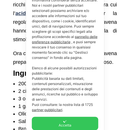
informativa continuerai senza accettare.
ricchi di proteine e sostanze grasse, tra cui
Noi e i nostri partner pubblicitari
selezionati possiamo archiviare e/o
l’
acido linoleico
importante per la
accedere alle informazioni sul tuo
dispositivo, come i cookie, identificatori
regolazione del colesterolo. I fiocchi d’avena
unici, dati di navigazione. Puoi sempre
hanno anche come proprietà quella di
scegliere gli scopi specifici legati alla
profilazione accedendo al
pannello delle
stimolare le difese immunitarie.
preferenze pubblicitarie
, e puoi sempre
revocare il tuo consenso in qualsiasi
momento facendo clic su "Gestisci
Ora che ne sappiamo molto di più sull’avena
consenso" in fondo alla pagina.
prepariamo insieme questo piatto delizioso.
Elenco di alcune possibili autorizzazioni
Ingredienti
pubblicitarie:
Pubblicità basata su dati limitati,
200 g fiocchi d’avena
contenuti personalizzati, misurazione
delle prestazioni dei contenuti e degli
2 cipolle
annunci, ricerche sul pubblico e sviluppo
3 o 4 carote medie
di servizi.
Puoi consultare: la nostra lista di
1725
1 gamba di sedano
partner pubblicitari
.
Olio d’oliva extravergine
Sale
Accetta
Brodo vegetale