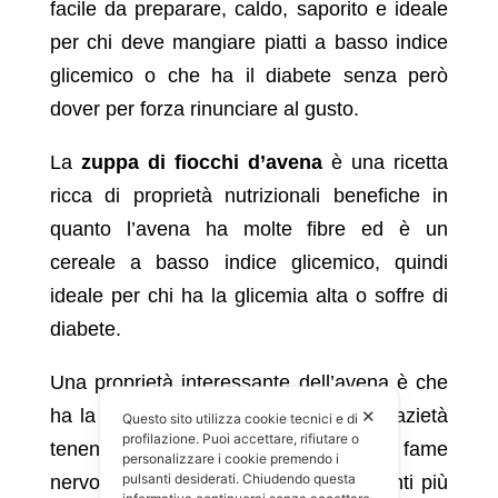
facile da preparare, caldo, saporito e ideale
per chi deve mangiare piatti a basso indice
glicemico o che ha il diabete senza però
dover per forza rinunciare al gusto.
La
zuppa di fiocchi d’avena
è una ricetta
ricca di proprietà nutrizionali benefiche in
quanto l’avena ha molte fibre ed è un
cereale a basso indice glicemico, quindi
ideale per chi ha la glicemia alta o soffre di
diabete.
Una proprietà interessante dell’avena è che
ha la capacità di favorire il senso di sazietà
✕
Questo sito utilizza cookie tecnici e di
profilazione. Puoi accettare, rifiutare o
tenendo così lontani gli attacchi di fame
personalizzare i cookie premendo i
pulsanti desiderati. Chiudendo questa
nervosa. L’avena infatti è tra gli alimenti più