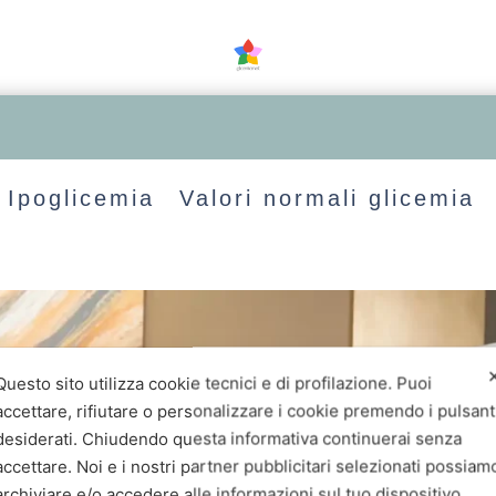
Ipoglicemia
Valori normali glicemia
Questo sito utilizza cookie tecnici e di profilazione. Puoi
accettare, rifiutare o personalizzare i cookie premendo i pulsant
desiderati. Chiudendo questa informativa continuerai senza
accettare. Noi e i nostri partner pubblicitari selezionati possiam
archiviare e/o accedere alle informazioni sul tuo dispositivo,