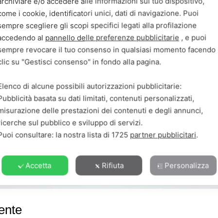
archiviare e/o accedere alle informazioni sul tuo dispositivo,
come i cookie, identificatori unici, dati di navigazione. Puoi
sempre scegliere gli scopi specifici legati alla profilazione
accedendo al
pannello delle preferenze pubblicitarie
, e puoi
sempre revocare il tuo consenso in qualsiasi momento facendo
clic su "Gestisci consenso" in fondo alla pagina.
Elenco di alcune possibili autorizzazioni pubblicitarie:
Pubblicità basata su dati limitati, contenuti personalizzati,
misurazione delle prestazioni dei contenuti e degli annunci,
ricerche sul pubblico e sviluppo di servizi.
Puoi consultare: la nostra lista di
1725
partner pubblicitari
.
Accetta
Rifiuta
Personalizza
tente