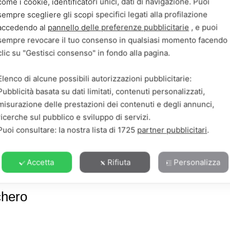
come i cookie, identificatori unici, dati di navigazione. Puoi
sempre scegliere gli scopi specifici legati alla profilazione
accedendo al
pannello delle preferenze pubblicitarie
, e puoi
sempre revocare il tuo consenso in qualsiasi momento facendo
clic su "Gestisci consenso" in fondo alla pagina.
Elenco di alcune possibili autorizzazioni pubblicitarie:
Pubblicità basata su dati limitati, contenuti personalizzati,
misurazione delle prestazioni dei contenuti e degli annunci,
ricerche sul pubblico e sviluppo di servizi.
Puoi consultare: la nostra lista di
1725
partner pubblicitari
.
Accetta
Rifiuta
Personalizza
chero