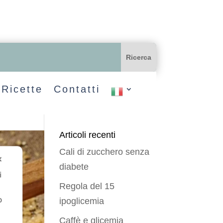
Ricette
Contatti
Articoli recenti
Cali di zucchero senza
✕
diabete
i
Regola del 15
o
ipoglicemia
Caffè e glicemia