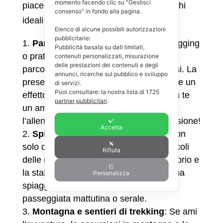
momento facendo clic su "Gestisci
piace stare all’esterno, ecco alcuni luoghi
consenso" in fondo alla pagina.
ideali per fare esercizio:
Elenco di alcune possibili autorizzazioni
pubblicitarie:
Parchi cittadini
: Camminare, fare jogging
Pubblicità basata su dati limitati,
o praticare esercizi a corpo libero in un
contenuti personalizzati, misurazione
delle prestazioni dei contenuti e degli
parco è un modo fantastico per allenarsi. La
annunci, ricerche sul pubblico e sviluppo
presenza di spazi verdi può anche avere un
di servizi.
Puoi consultare: la nostra lista di
1725
effetto rilassante sulla mente. Porta con te
partner pubblicitari
.
un amico o un familiare e trasforma
l’allenamento in un momento di condivisione!
Accetta
Spiagge
: Camminare sulla sabbia non
solo offre un ottimo esercizio per i muscoli
Rifiuta
delle gambe, ma migliora anche l’equilibrio e
la stabilità. Se sei fortunato ad avere una
Personalizza
spiaggia vicino, sfruttala per una
passeggiata mattutina o serale.
Montagna e sentieri di trekking
: Se ami