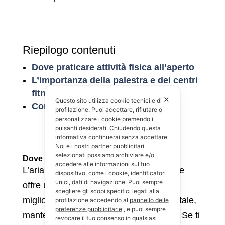
Riepilogo contenuti
Dove praticare attività fisica all’aperto
L’importanza della palestra e dei centri
fitness
✕
Questo sito utilizza cookie tecnici e di
Conclusione
profilazione. Puoi accettare, rifiutare o
personalizzare i cookie premendo i
pulsanti desiderati. Chiudendo questa
informativa continuerai senza accettare.
Noi e i nostri partner pubblicitari
selezionati possiamo archiviare e/o
Dove praticare attività fisica all’aperto
accedere alle informazioni sul tuo
L’aria aperta è una palestra naturale che
dispositivo, come i cookie, identificatori
unici, dati di navigazione. Puoi sempre
offre una varietà di scenari dove puoi
scegliere gli scopi specifici legati alla
migliorare il tuo benessere fisico e mentale,
profilazione accedendo al
pannello delle
preferenze pubblicitarie
, e puoi sempre
mantenendo sotto controllo la glicemia. Se ti
revocare il tuo consenso in qualsiasi