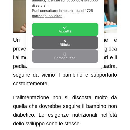
annunci, ricerche sul pubblico e sviluppo
di servizi.
Puoi consultare: la nostra lista di
1725
partner pubblicitari
.
Accetta
Un ruolo chiave per la gestione e
Rifiuta
prevenzione del
diabete infantile
lo gioca
l’alimentazione. In questo caso i genitori e il
Personalizza
pediatra dovranno fare un lavoro di squadra,
seguire da vicino il bambino e supportarlo
costantemente.
L’alimentazione non si discosta molto da
quella che dovrebbe seguire il bambino non
diabetico. Le esigenze nutrizionali nell’età
dello sviluppo sono le stesse.