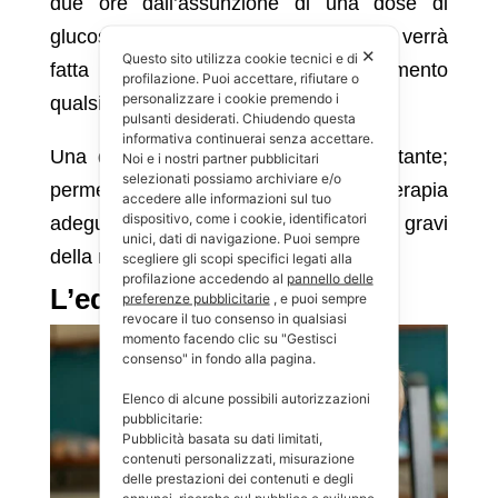
due ore dall’assunzione di una dose di
glucosio (
curva glicemica
), inoltre verrà
✕
Questo sito utilizza cookie tecnici e di
fatta un’analisi del sangue in un momento
profilazione. Puoi accettare, rifiutare o
personalizzare i cookie premendo i
qualsiasi della giornata.
pulsanti desiderati. Chiudendo questa
informativa continuerai senza accettare.
Una diagnosi precoce è molto importante;
Noi e i nostri partner pubblicitari
selezionati possiamo archiviare e/o
permette di cominciare presto una terapia
accedere alle informazioni sul tuo
dispositivo, come i cookie, identificatori
adeguata ed evita le complicanze più gravi
unici, dati di navigazione. Puoi sempre
della malattia.
scegliere gli scopi specifici legati alla
profilazione accedendo al
pannello delle
L’educazione alimentare
preferenze pubblicitarie
, e puoi sempre
revocare il tuo consenso in qualsiasi
momento facendo clic su "Gestisci
consenso" in fondo alla pagina.
Elenco di alcune possibili autorizzazioni
pubblicitarie:
Pubblicità basata su dati limitati,
contenuti personalizzati, misurazione
delle prestazioni dei contenuti e degli