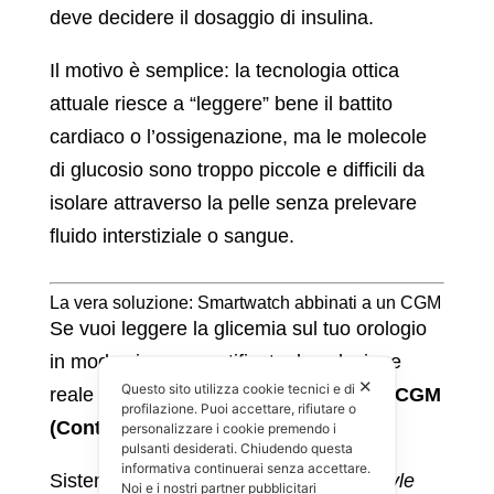
deve decidere il dosaggio di insulina.
Il motivo è semplice: la tecnologia ottica
attuale riesce a “leggere” bene il battito
cardiaco o l’ossigenazione, ma le molecole
di glucosio sono troppo piccole e difficili da
isolare attraverso la pelle senza prelevare
fluido interstiziale o sangue.
La vera soluzione: Smartwatch abbinati a un CGM
Se vuoi leggere la glicemia sul tuo orologio
in modo sicuro e certificato, la soluzione
✕
Questo sito utilizza cookie tecnici e di
reale e funzionante nel 2026 si chiama
CGM
profilazione. Puoi accettare, rifiutare o
(Continuous Glucose Monitor)
.
personalizzare i cookie premendo i
pulsanti desiderati. Chiudendo questa
informativa continuerai senza accettare.
Sistemi come il
Dexcom G7
o il
FreeStyle
Noi e i nostri partner pubblicitari