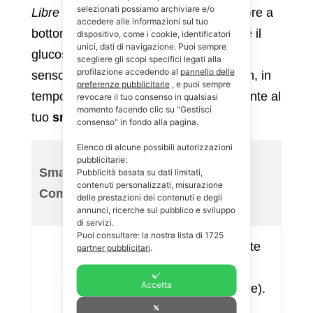
selezionati possiamo archiviare e/o
Libre 3
utilizzano un piccolissimo sensore a
accedere alle informazioni sul tuo
bottone applicato sul braccio, che legge il
dispositivo, come i cookie, identificatori
unici, dati di navigazione. Puoi sempre
glucosio nel fluido interstiziale. Questo
scegliere gli scopi specifici legati alla
profilazione accedendo al
pannello delle
sensore invia poi i dati tramite Bluetooth, in
preferenze pubblicitarie
, e puoi sempre
tempo reale, al tuo telefono o direttamente al
revocare il tuo consenso in qualsiasi
momento facendo clic su "Gestisci
tuo
smartwatch compatibile
.
consenso" in fondo alla pagina.
Elenco di alcune possibili autorizzazioni
pubblicitarie:
Come funziona
Smartwatch
Pubblicità basata su dati limitati,
l’integrazione con i
contenuti personalizzati, misurazione
Compatibili
delle prestazioni dei contenuti e degli
sensori medici
annunci, ricerche sul pubblico e sviluppo
di servizi.
Puoi consultare: la nostra lista di
1725
Si integra perfettamente
partner pubblicitari
.
con le app ufficiali di
Accetta
Dexcom e Abbott (Libre).
Puoi impostare