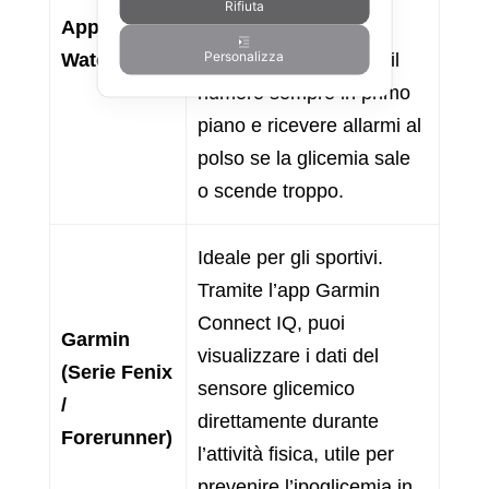
Rifiuta
Apple
complicazioni sul
Personalizza
Watch
quadrante per vedere il
numero sempre in primo
piano e ricevere allarmi al
polso se la glicemia sale
o scende troppo.
Ideale per gli sportivi.
Tramite l’app Garmin
Connect IQ, puoi
Garmin
visualizzare i dati del
(Serie Fenix
sensore glicemico
/
direttamente durante
Forerunner)
l’attività fisica, utile per
prevenire l’ipoglicemia in