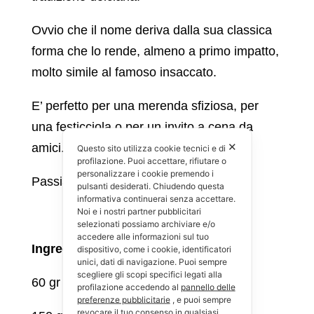
Ovvio che il nome deriva dalla sua classica
forma che lo rende, almeno a primo impatto,
molto simile al famoso insaccato.
E’ perfetto per una merenda sfiziosa, per
una festicciola o per un invito a cena da
✕
amici.
Questo sito utilizza cookie tecnici e di
profilazione. Puoi accettare, rifiutare o
personalizzare i cookie premendo i
Passiamo alla ricetta vera e propria.
pulsanti desiderati. Chiudendo questa
informativa continuerai senza accettare.
Noi e i nostri partner pubblicitari
selezionati possiamo archiviare e/o
accedere alle informazioni sul tuo
Ingredienti:
dispositivo, come i cookie, identificatori
unici, dati di navigazione. Puoi sempre
scegliere gli scopi specifici legati alla
60 gr cioccolato fondente almeno 85%
profilazione accedendo al
pannello delle
preferenze pubblicitarie
, e puoi sempre
revocare il tuo consenso in qualsiasi