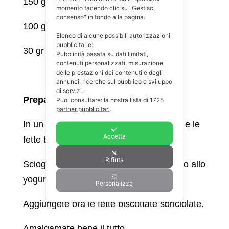
150 gr yogurt greco bianco
momento facendo clic su "Gestisci
consenso" in fondo alla pagina.
100 gr fette biscottate integrali
Elenco di alcune possibili autorizzazioni
pubblicitarie:
30 gr di miele o altro dolcificante
Pubblicità basata su dati limitati,
contenuti personalizzati, misurazione
delle prestazioni dei contenuti e degli
annunci, ricerche sul pubblico e sviluppo
di servizi.
Preparazione:
Puoi consultare: la nostra lista di
1725
partner pubblicitari
.
In un recipiente mettete lo yogurt greco e le
Accetta
fette biscottate sbriciolate.
Rifiuta
Sciogliete il cioccolato fondente e unitelo allo
yogurt e al miele o all’
eritritolo
.
Personalizza
Aggiungete ora le fette biscottate sbriciolate.
Amalgamate bene il tutto.