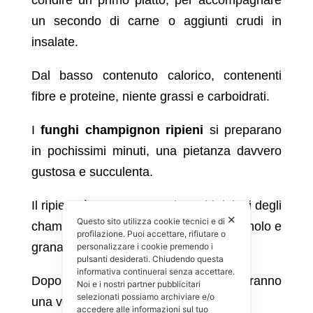
condire un primo piatto, per accompagnare
un secondo di carne o aggiunti crudi in
insalate.
Dal basso contenuto calorico, contenenti
fibre e proteine, niente grassi e carboidrati.
I
funghi champignon ripieni
si preparano
in pochissimi minuti, una pietanza davvero
gustosa e succulenta.
Il ripieno è preparato con i gambi ripieni degli
✕
Questo sito utilizza cookie tecnici e di
champignon insaporiti da aglio prezzemolo e
profilazione. Puoi accettare, rifiutare o
grana grattugiato.
personalizzare i cookie premendo i
pulsanti desiderati. Chiudendo questa
informativa continuerai senza accettare.
Dopo aver preparato il ripieno basteranno
Noi e i nostri partner pubblicitari
selezionati possiamo archiviare e/o
una ventina di minuti in cottura al forno.
accedere alle informazioni sul tuo