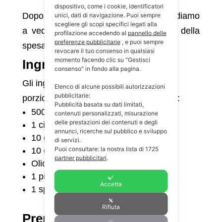
dispositivo, come i cookie, identificatori
Dopo questa breve presentazione andiamo
unici, dati di navigazione. Puoi sempre
scegliere gli scopi specifici legati alla
a vedere cosa include la nostra lista della
profilazione accedendo al
pannello delle
preferenze pubblicitarie
, e puoi sempre
spesa.
revocare il tuo consenso in qualsiasi
momento facendo clic su "Gestisci
Ingredienti
consenso" in fondo alla pagina.
Gli ingredienti per la preparazione di 4
Elenco di alcune possibili autorizzazioni
pubblicitarie:
porzioni di
funghi champignon ripieni
:
Pubblicità basata su dati limitati,
500 g funghi champignon interi
contenuti personalizzati, misurazione
delle prestazioni dei contenuti e degli
1 ciuffo di prezzemolo fresco
annunci, ricerche sul pubblico e sviluppo
10 g Grana Padano (grattugiato)
di servizi.
Puoi consultare: la nostra lista di
1725
10 g Pangrattato integrale
partner pubblicitari
.
Olio extra vergine d’oliva 2 cucchiai
1 pizzico di sale
Accetta
1 spicchio d’aglio
Rifiuta
Preparazione dei funghi