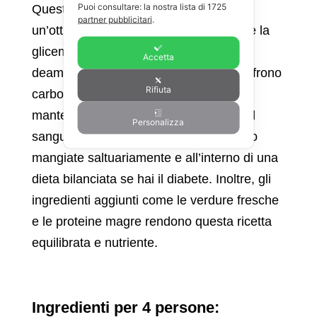
Puoi consultare: la nostra lista di
1725
Questa ricetta di insalata di patate è
partner pubblicitari
.
un’ottima scelta per chi deve controllare la
glicemia o ha il diabete. Le patate, se
Accetta
deamidate prima della preparazione, offrono
Rifiuta
carboidrati complessi che aiutano a
mantenere stabili i livelli di zucchero nel
Personalizza
sangue, ma ovviamente le patate vanno
mangiate saltuariamente e all’interno di una
dieta bilanciata se hai il diabete. Inoltre, gli
ingredienti aggiunti come le verdure fresche
e le proteine magre rendono questa ricetta
equilibrata e nutriente.
Ingredienti per 4 persone: