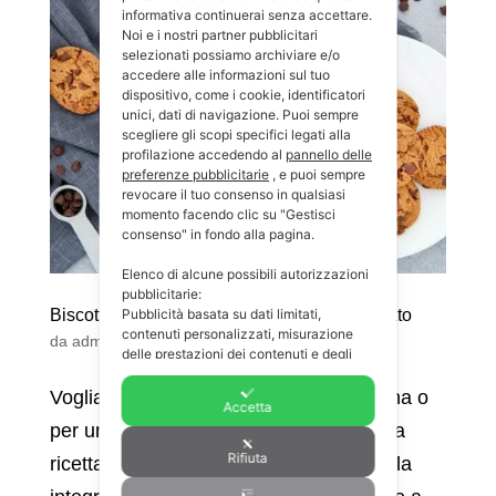
informativa continuerai senza accettare.
Noi e i nostri partner pubblicitari
selezionati possiamo archiviare e/o
accedere alle informazioni sul tuo
dispositivo, come i cookie, identificatori
unici, dati di navigazione. Puoi sempre
scegliere gli scopi specifici legati alla
profilazione accedendo al
pannello delle
preferenze pubblicitarie
, e puoi sempre
revocare il tuo consenso in qualsiasi
momento facendo clic su "Gestisci
consenso" in fondo alla pagina.
Elenco di alcune possibili autorizzazioni
pubblicitarie:
Pubblicità basata su dati limitati,
Biscotti semola integrale e gocce di cioccolato
contenuti personalizzati, misurazione
da
admin
|
Nov 28, 2023
|
Colazione
,
Ricette
delle prestazioni dei contenuti e degli
annunci, ricerche sul pubblico e sviluppo
di servizi.
Voglia di biscotti? Per una merenda sana o
Accetta
Puoi consultare: la nostra lista di
1725
per una colazione veloce? Ecco a voi la
partner pubblicitari
.
Rifiuta
ricetta per fare circa 20 biscotti di semola