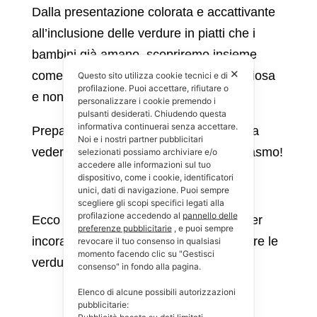
Dalla presentazione colorata e accattivante
all’inclusione delle verdure in piatti che i
bambini già amano, scopriremo insieme
✕
come fare della verdura un’alleata preziosa
Questo sito utilizza cookie tecnici e di
profilazione. Puoi accettare, rifiutare o
e non più una nemica da evitare.
personalizzare i cookie premendo i
pulsanti desiderati. Chiudendo questa
informativa continuerai senza accettare.
Preparatevi a stupire i vostri bambini e a
Noi e i nostri partner pubblicitari
vedere i loro piatti svuotarsi con entusiasmo!
selezionati possiamo archiviare e/o
accedere alle informazioni sul tuo
dispositivo, come i cookie, identificatori
unici, dati di navigazione. Puoi sempre
scegliere gli scopi specifici legati alla
profilazione accedendo al
pannello delle
Ecco una ricetta semplice e deliziosa per
preferenze pubblicitarie
, e puoi sempre
incoraggiare anche i più restii a mangiare le
revocare il tuo consenso in qualsiasi
momento facendo clic su "Gestisci
verdure:
consenso" in fondo alla pagina.
Elenco di alcune possibili autorizzazioni
pubblicitarie: