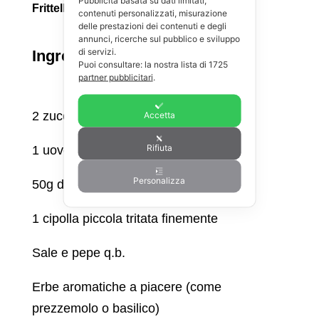
Pubblicità basata su dati limitati,
Frittelle di Zucchine al Forno
contenuti personalizzati, misurazione
delle prestazioni dei contenuti e degli
annunci, ricerche sul pubblico e sviluppo
di servizi.
Ingredienti:
Puoi consultare: la nostra lista di
1725
partner pubblicitari
.
2 zucchine grattugiate
Accetta
Rifiuta
1 uovo
Personalizza
50g di farina di mandorle
1 cipolla piccola tritata finemente
Sale e pepe q.b.
Erbe aromatiche a piacere (come
prezzemolo o basilico)