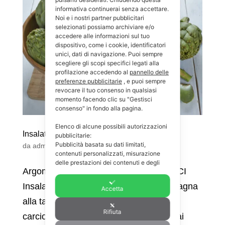
informativa continuerai senza accettare.
Noi e i nostri partner pubblicitari
selezionati possiamo archiviare e/o
accedere alle informazioni sul tuo
dispositivo, come i cookie, identificatori
unici, dati di navigazione. Puoi sempre
scegliere gli scopi specifici legati alla
profilazione accedendo al
pannello delle
preferenze pubblicitarie
, e puoi sempre
revocare il tuo consenso in qualsiasi
momento facendo clic su "Gestisci
consenso" in fondo alla pagina.
Elenco di alcune possibili autorizzazioni
Insalata di patate e carciofi
pubblicitarie:
Pubblicità basata su dati limitati,
da
admin
|
Ago 9, 2023
|
Contorni
,
Ricette
contenuti personalizzati, misurazione
delle prestazioni dei contenuti e degli
Argomenti correlati PRIMI PIATTI DOLCI
annunci, ricerche sul pubblico e sviluppo
di servizi.
Insalata di patate e carciofi Dalla campagna
Accetta
Puoi consultare: la nostra lista di
1725
partner pubblicitari
.
alla tavola: insalata rustica di patate e
Rifiuta
carciofi Sapori autentici e saporiti uniti ai