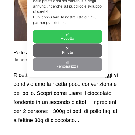
delle prestazioni dei contenuti e degli
annunci, ricerche sul pubblico e sviluppo
di servizi.
Puoi consultare: la nostra lista di
1725
partner pubblicitari
.
Accetta
Rifiuta
Pollo al cioccolato fondente
da
admin
|
Ago 26, 2024
|
Ricette
,
Secondi
Personalizza
Ricetta: Pollo al cioccolato fondente Oggi vi
condividiamo la ricetta poco convenzionale
del pollo. Scopri come usare il cioccolato
fondente in un secondo piatto! Ingredienti
per 2 persone: 300g di petti di pollo tagliati
a fettine 30g di cioccolato...