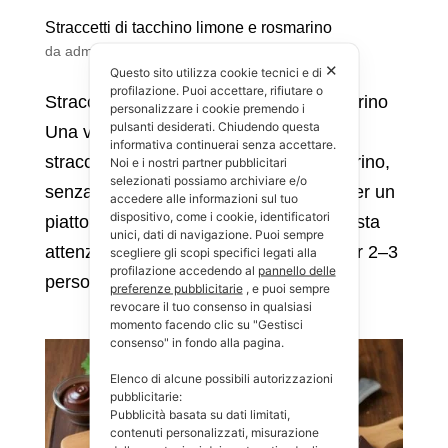
Straccetti di tacchino limone e rosmarino
da
admin
|
Ott 20, 2025
|
Ricette
,
Secondi
✕
Questo sito utilizza cookie tecnici e di
profilazione. Puoi accettare, rifiutare o
Straccetti di tacchino al limone e rosmarino
personalizzare i cookie premendo i
pulsanti desiderati. Chiudendo questa
Una versione leggera e fresca degli
informativa continuerai senza accettare.
straccetti di tacchino al limone e rosmarino,
Noi e i nostri partner pubblicitari
selezionati possiamo archiviare e/o
senza speck ma con agrumi e aromi, per un
accedere alle informazioni sul tuo
dispositivo, come i cookie, identificatori
piatto proteico e adatto anche a chi presta
unici, dati di navigazione. Puoi sempre
attenzione alla glicemia. Ingredienti (per 2–3
scegliere gli scopi specifici legati alla
profilazione accedendo al
pannello delle
persone)...
preferenze pubblicitarie
, e puoi sempre
revocare il tuo consenso in qualsiasi
momento facendo clic su "Gestisci
consenso" in fondo alla pagina.
Elenco di alcune possibili autorizzazioni
pubblicitarie:
Pubblicità basata su dati limitati,
contenuti personalizzati, misurazione