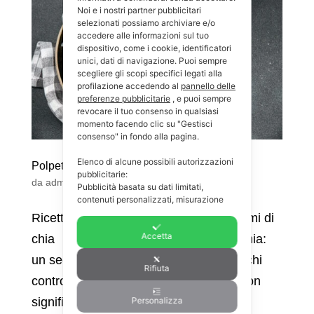
Noi e i nostri partner pubblicitari
selezionati possiamo archiviare e/o
accedere alle informazioni sul tuo
dispositivo, come i cookie, identificatori
unici, dati di navigazione. Puoi sempre
scegliere gli scopi specifici legati alla
profilazione accedendo al
pannello delle
preferenze pubblicitarie
, e puoi sempre
revocare il tuo consenso in qualsiasi
momento facendo clic su "Gestisci
consenso" in fondo alla pagina.
Elenco di alcune possibili autorizzazioni
Polpette di cavolfiore e semi di chia
pubblicitarie:
da
admin
|
Ott 28, 2024
|
Ricette
,
Secondi
Pubblicità basata su dati limitati,
contenuti personalizzati, misurazione
delle prestazioni dei contenuti e degli
Ricetta delle polpette di cavolfiore e semi di
annunci, ricerche sul pubblico e sviluppo
Accetta
di servizi.
chia Polpette di cavolfiore e semi di chia:
Puoi consultare: la nostra lista di
1725
un secondo piatto sano e saporito per chi
partner pubblicitari
.
Rifiuta
controlla la glicemia! Mangiare sano non
Personalizza
significa rinunciare al gusto! Le nostre