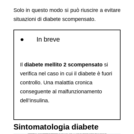
Solo in questo modo si può riuscire a evitare
situazioni di diabete scompensato.
● In breve
Il
diabete mellito 2 scompensato
si
verifica nel caso in cui il diabete è fuori
controllo. Una malattia cronica
conseguente al malfunzionamento
dell’insulina.
Sintomatologia diabete