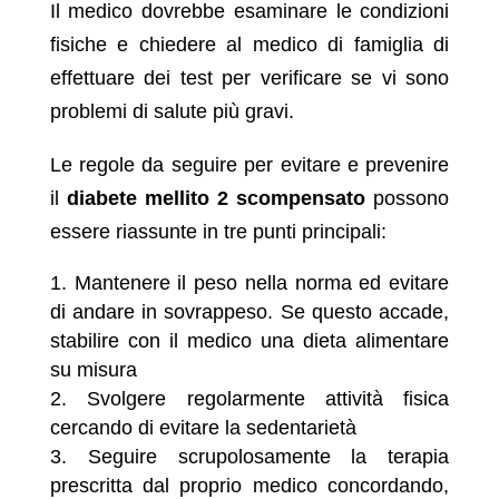
Il medico dovrebbe esaminare le condizioni
fisiche e chiedere al medico di famiglia di
effettuare dei test per verificare se vi sono
problemi di salute più gravi.
Le regole da seguire per evitare e prevenire
il
diabete mellito 2 scompensato
possono
essere riassunte in tre punti principali:
Mantenere il peso nella norma ed evitare
di andare in sovrappeso. Se questo accade,
stabilire con il medico una dieta alimentare
su misura
Svolgere regolarmente attività fisica
cercando di evitare la sedentarietà
Seguire scrupolosamente la terapia
prescritta dal proprio medico concordando,