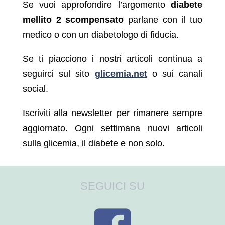
Se vuoi approfondire l’argomento
diabete
mellito 2 scompensato
parlane con il tuo
medico o con un diabetologo di fiducia.
Se ti piacciono i nostri articoli continua a
seguirci sul sito
glicemia.net
o sui canali
social.
Iscriviti alla newsletter per rimanere sempre
aggiornato. Ogni settimana nuovi articoli
sulla glicemia, il diabete e non solo.
SEGUICI SU