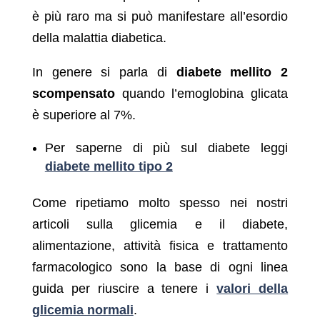
è più raro ma si può manifestare all’esordio
della malattia diabetica.
In genere si parla di
diabete mellito 2
scompensato
quando l’emoglobina glicata
è superiore al 7%.
Per saperne di più sul diabete leggi
diabete mellito tipo 2
Come ripetiamo molto spesso nei nostri
articoli sulla glicemia e il diabete,
alimentazione, attività fisica e trattamento
farmacologico sono la base di ogni linea
guida per riuscire a tenere i
valori della
glicemia normali
.