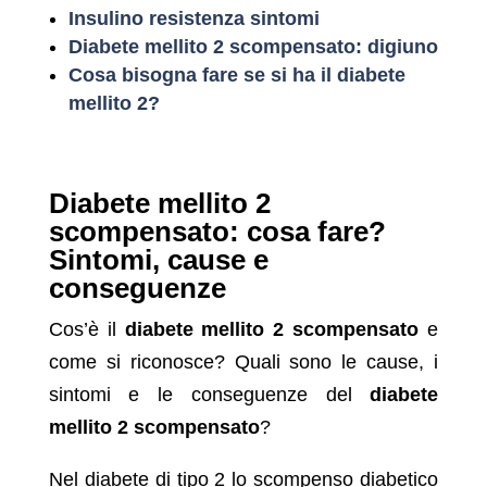
Insulino resistenza sintomi
Diabete mellito 2 scompensato: digiuno
Cosa bisogna fare se si ha il diabete
mellito 2?
Diabete mellito 2
scompensato: cosa fare?
Sintomi, cause e
conseguenze
Cos’è il
diabete mellito 2 scompensato
e
come si riconosce? Quali sono le cause, i
sintomi e le conseguenze del
diabete
mellito 2 scompensato
?
Nel diabete di tipo 2 lo scompenso diabetico