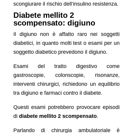
scongiurare il rischio dell’insulino resistenza.
Diabete mellito 2
scompensato: digiuno
Il digiuno non è affatto raro nei soggetti
diabetici, in quanto molti test o esami per un
soggetto diabetico prevedono il digiuno.
Esami del tratto digestivo come
gastroscopie, colonscopie, risonanze,
interventi chirurgici, richiedono un equilibrio
tra digiuno e farmaci contro il diabete.
Questi esami potrebbero provocare episodi
di
diabete mellito 2 scompensato
.
Parlando di chirurgia ambulatoriale è