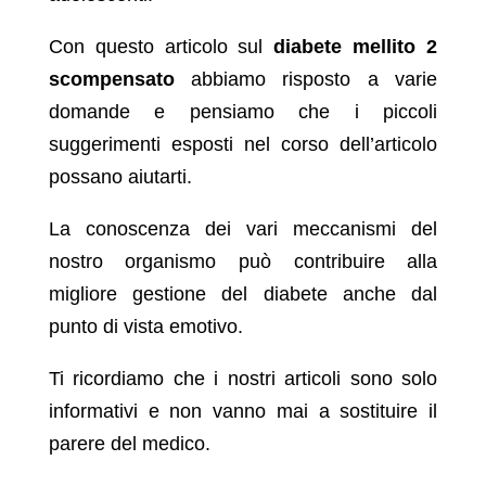
Con questo articolo sul
diabete mellito 2
scompensato
abbiamo risposto a varie
domande e pensiamo che i piccoli
suggerimenti esposti nel corso dell’articolo
possano aiutarti.
La conoscenza dei vari meccanismi del
nostro organismo può contribuire alla
migliore gestione del diabete anche dal
punto di vista emotivo.
Ti ricordiamo che i nostri articoli sono solo
informativi e non vanno mai a sostituire il
parere del medico.