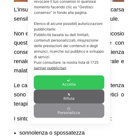
revocare il tuo consenso in qualsiasi
momento facendo clic su "Gestisci
L’insulino resistenza è rapportata alla scarsa
consenso" in fondo alla pagina.
sensibilità all’insulina da parte delle cellule.
Elenco di alcune possibili autorizzazioni
pubblicitarie:
Non essendo in grado di assorbire il glucosio
Pubblicità basata su dati limitati,
contenuti personalizzati, misurazione
quest’ultimo si accumula nel sangue con
delle prestazioni dei contenuti e degli
annunci, ricerche sul pubblico e sviluppo
conseguenti danni ai reni, insufficienza
di servizi.
renale, danni al sistema nervoso centrale e
Puoi consultare: la nostra lista di
1725
partner pubblicitari
.
malattie cardiovascolari.
Accetta
Le cause che scatenano l’insulino resistenza
sono legate a disturbi ormonali, genetici o
Rifiuta
terapie farmacologiche sbagliate.
Personalizza
I sintomi principali si manifestano come:
sonnolenza o spossatezza