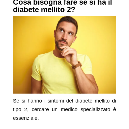
Cosa bisogna fare se si ha il
diabete mellito 2?
Se si hanno i sintomi del diabete mellito di
tipo 2, cercare un medico specializzato è
essenziale.