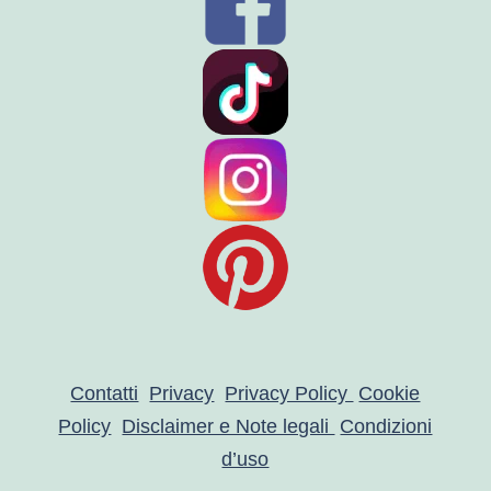
Contatti
Privacy
Privacy Policy
Cookie
Policy
Disclaimer e Note legali
Condizioni
d’uso