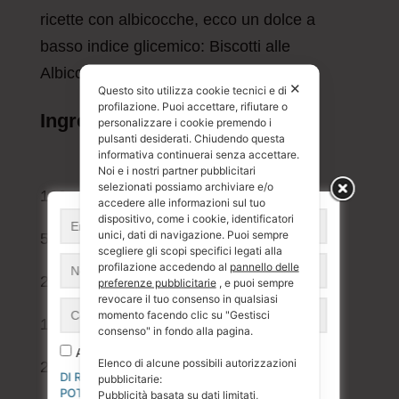
ricette con albicocche, ecco un dolce a
basso indice glicemico: Biscotti alle
Albicocche e
Avena
.
✕
Questo sito utilizza cookie tecnici e di
profilazione. Puoi accettare, rifiutare o
Ingredienti (per 20 biscotti):
personalizzare i cookie premendo i
pulsanti desiderati. Chiudendo questa
informativa continuerai senza accettare.
Noi e i nostri partner pubblicitari
selezionati possiamo archiviare e/o
100 g di fiocchi d’avena
accedere alle informazioni sul tuo
dispositivo, come i cookie, identificatori
unici, dati di navigazione. Puoi sempre
50 g di farina di mandorle
scegliere gli scopi specifici legati alla
profilazione accedendo al
pannello delle
2 albicocche fresche a dadini (circa 100 g)
preferenze pubblicitarie
, e puoi sempre
revocare il tuo consenso in qualsiasi
momento facendo clic su "Gestisci
1 uovo
consenso" in fondo alla pagina.
Accetto
Elenco di alcune possibili autorizzazioni
2 cucchiai di olio di cocco (circa 30 ml)
DI RICEVERE NOTIFICHE GRATUITE E DI
pubblicitarie:
POTERMI CANCELLARE IN QUALSIASI
Pubblicità basata su dati limitati,