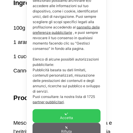
selezionati possiamo archiviare e/o
Ingredienti per 2 persone:
accedere alle informazioni sul tuo
dispositivo, come i cookie, identificatori
unici, dati di navigazione. Puoi sempre
scegliere gli scopi specifici legati alla
profilazione accedendo al
pannello delle
100g di ricotta light (IG 30)
preferenze pubblicitarie
, e puoi sempre
revocare il tuo consenso in qualsiasi
1 arancia non trattata (succo e scorza)
momento facendo clic su "Gestisci
consenso" in fondo alla pagina.
1 cucchiaio di eritritolo o stevia
Elenco di alcune possibili autorizzazioni
pubblicitarie:
Pubblicità basata su dati limitati,
Cannella q.b.
contenuti personalizzati, misurazione
delle prestazioni dei contenuti e degli
annunci, ricerche sul pubblico e sviluppo
di servizi.
Procedimento:
Puoi consultare: la nostra lista di
1725
partner pubblicitari
.
Accetta
Mescola la ricotta con il succo d’arancia e
l’eritritolo fino a ottenere una crema liscia.
Rifiuta