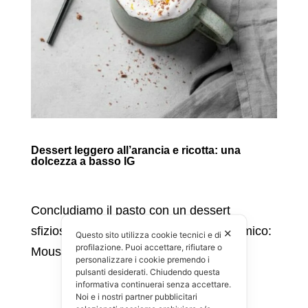
Dessert leggero all’arancia e ricotta: una
dolcezza a basso IG
Concludiamo il pasto con un dessert
sfizioso, leggero e a basso indice glicemico:
✕
Questo sito utilizza cookie tecnici e di
profilazione. Puoi accettare, rifiutare o
Mousse di
ricotta
e arancia!
personalizzare i cookie premendo i
pulsanti desiderati. Chiudendo questa
informativa continuerai senza accettare.
Noi e i nostri partner pubblicitari