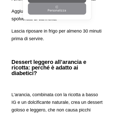
Personalizza
Aggiungi la scorza grattugiata e una
spolverata di cannella.
Lascia riposare in frigo per almeno 30 minuti
prima di servire.
Dessert leggero all’arancia e
ricotta: perché è adatto ai
diabetici?
L’arancia, combinata con la ricotta a basso
IG e un dolcificante naturale, crea un dessert
goloso e leggero, che non causa picchi