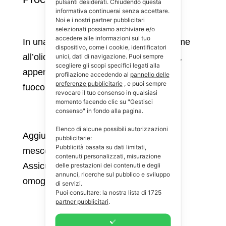
pulsanti desiderati. Chiudendo questa
informativa continuerai senza accettare.
Noi e i nostri partner pubblicitari
selezionati possiamo archiviare e/o
accedere alle informazioni sul tuo
In una casseruola, mettere il latte insieme
dispositivo, come i cookie, identificatori
all’olio e al sale. Portare a ebollizione e,
unici, dati di navigazione. Puoi sempre
scegliere gli scopi specifici legati alla
appena raggiunto il bollore, togliere dal
profilazione accedendo al
pannello delle
preferenze pubblicitarie
, e puoi sempre
fuoco.
revocare il tuo consenso in qualsiasi
momento facendo clic su "Gestisci
consenso" in fondo alla pagina.
Elenco di alcune possibili autorizzazioni
Aggiungere la farina al composto e
pubblicitarie:
Pubblicità basata su dati limitati,
mescolare con un cucchiaio di legno.
contenuti personalizzati, misurazione
Assicurati di ottenere una consistenza
delle prestazioni dei contenuti e degli
annunci, ricerche sul pubblico e sviluppo
omogenea.
di servizi.
Puoi consultare: la nostra lista di
1725
partner pubblicitari
.