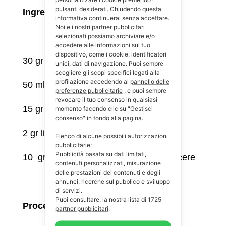
pulsanti desiderati. Chiudendo questa
Ingredienti:
informativa continuerai senza accettare.
Noi e i nostri partner pubblicitari
selezionati possiamo archiviare e/o
accedere alle informazioni sul tuo
dispositivo, come i cookie, identificatori
30 gr farina integrale
unici, dati di navigazione. Puoi sempre
scegliere gli scopi specifici legati alla
profilazione accedendo al
pannello delle
50 ml latte di latte vegetale
preferenze pubblicitarie
, e puoi sempre
revocare il tuo consenso in qualsiasi
15 gr di gocce cioccolato fondente
momento facendo clic su "Gestisci
consenso" in fondo alla pagina.
2 gr lievito per dolci
Elenco di alcune possibili autorizzazioni
pubblicitarie:
Pubblicità basata su dati limitati,
10 gr di miele o altro dolcificante a piacere
contenuti personalizzati, misurazione
delle prestazioni dei contenuti e degli
annunci, ricerche sul pubblico e sviluppo
di servizi.
Puoi consultare: la nostra lista di
1725
Procedimento:
partner pubblicitari
.