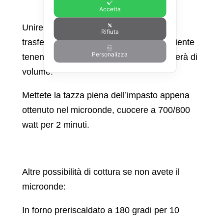
Accetta
Unire tutti gli ingredienti in una ciotola,
Rifiuta
trasferire poi l’impasto in una tazza capiente
Personalizza
tenendo presente che cucendo aumenterà di
volume.
Mettete la tazza piena dell’impasto appena
ottenuto nel microonde, cuocere a 700/800
watt per 2 minuti.
Altre possibilità di cottura se non avete il
microonde:
In forno preriscaldato a 180 gradi per 10