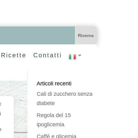
Ricette
Contatti
Articoli recenti
Cali di zucchero senza
diabete
✕
i
Regola del 15
ipoglicemia
o
Caffè e glicemia