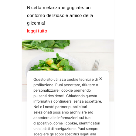
Ricetta melanzane grigliate: un
contorno delizioso e amico della
glicemia!
leggi tutto
✕
Questo sito utilizza cookie tecnici e di
profilazione. Puoi accettare, rifiutare o
personalizzare i cookie premendo i
pulsanti desiderati. Chiudendo questa
informativa continuerai senza accettare.
Noi e i nostri partner pubblicitari
Insalata di spinaci e
selezionati possiamo archiviare e/o
accedere alle informazioni sul tuo
avocado
dispositivo, come i cookie, identificatori
Dic 9, 2024
|
Contorni
,
Ricette
unici, dati di navigazione. Puoi sempre
scegliere gli scopi specifici legati alla
Perfetta per tenere sotto controllo la