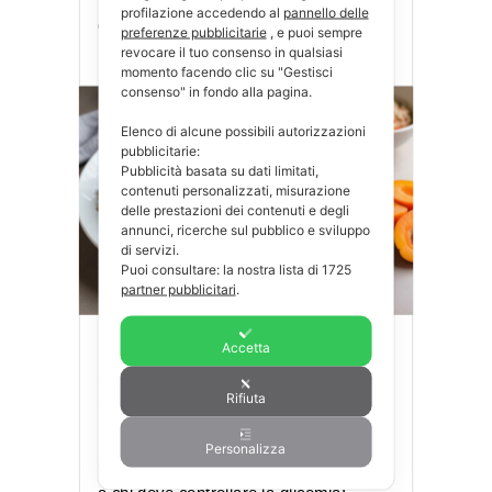
profilazione accedendo al
pannello delle
glicemia e facile facile!
preferenze pubblicitarie
, e puoi sempre
revocare il tuo consenso in qualsiasi
leggi tutto
momento facendo clic su "Gestisci
consenso" in fondo alla pagina.
Elenco di alcune possibili autorizzazioni
pubblicitarie:
Pubblicità basata su dati limitati,
contenuti personalizzati, misurazione
delle prestazioni dei contenuti e degli
annunci, ricerche sul pubblico e sviluppo
di servizi.
Puoi consultare: la nostra lista di
1725
partner pubblicitari
.
Accetta
Insalata di Quinoa con
albicocche
Rifiuta
Lug 11, 2024
|
Contorni
,
Ricette
Insalata di Quinoa con Albicocche Ecco
Personalizza
una ricetta semplice semplice e adatta